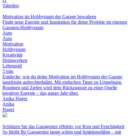
IT
Tabellen
Motivation im Hobbyraum der Garage bewahren
Finde neue Energie und Inspiration für deine Projekte im eigenen
Garagen-Hobbyraum
Auto
Auto
Motivation
Hobbyraum
Kreativität
Heimwerken
Lebensstil
5 min
Entdecke, wie du deine Motivation im Hobbyraum der Garage
langfristig aufrechterhältst. Mit einfachen Tipps zu Umgebung,
Routinen und Zielen wird dein Rückzugsort zu einer Quelle
kreativer Energie – das ganze Jahr über.
Anika Hager
Anika
Hager
Schützen Sie das Garagentor effektiv vor Rost und Feuchtigkeit
So bleibt Ihr Garagentor lange schön und funktionsfähig – mit