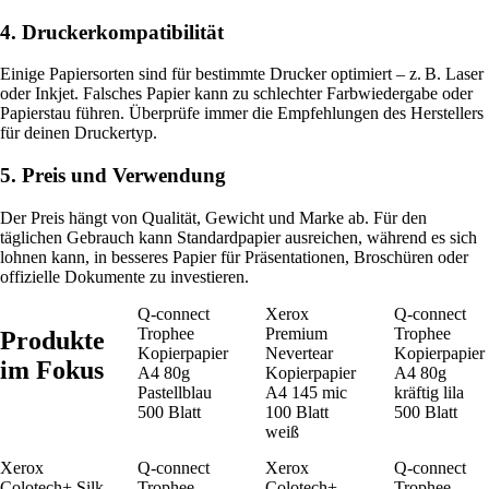
4. Druckerkompatibilität
Einige Papiersorten sind für bestimmte Drucker optimiert – z. B. Laser
oder Inkjet. Falsches Papier kann zu schlechter Farbwiedergabe oder
Papierstau führen. Überprüfe immer die Empfehlungen des Herstellers
für deinen Druckertyp.
5. Preis und Verwendung
Der Preis hängt von Qualität, Gewicht und Marke ab. Für den
täglichen Gebrauch kann Standardpapier ausreichen, während es sich
lohnen kann, in besseres Papier für Präsentationen, Broschüren oder
offizielle Dokumente zu investieren.
Q-connect
Xerox
Q-connect
Trophee
Premium
Trophee
Produkte
Kopierpapier
Nevertear
Kopierpapier
im Fokus
A4 80g
Kopierpapier
A4 80g
Pastellblau
A4 145 mic
kräftig lila
500 Blatt
100 Blatt
500 Blatt
weiß
Xerox
Q-connect
Xerox
Q-connect
Colotech+ Silk
Trophee
Colotech+
Trophee