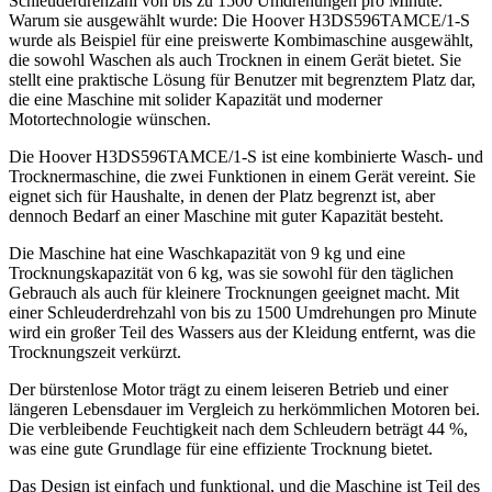
Schleuderdrehzahl von bis zu 1500 Umdrehungen pro Minute.
Warum sie ausgewählt wurde: Die Hoover H3DS596TAMCE/1-S
wurde als Beispiel für eine preiswerte Kombimaschine ausgewählt,
die sowohl Waschen als auch Trocknen in einem Gerät bietet. Sie
stellt eine praktische Lösung für Benutzer mit begrenztem Platz dar,
die eine Maschine mit solider Kapazität und moderner
Motortechnologie wünschen.
Die Hoover H3DS596TAMCE/1-S ist eine kombinierte Wasch- und
Trocknermaschine, die zwei Funktionen in einem Gerät vereint. Sie
eignet sich für Haushalte, in denen der Platz begrenzt ist, aber
dennoch Bedarf an einer Maschine mit guter Kapazität besteht.
Die Maschine hat eine Waschkapazität von 9 kg und eine
Trocknungskapazität von 6 kg, was sie sowohl für den täglichen
Gebrauch als auch für kleinere Trocknungen geeignet macht. Mit
einer Schleuderdrehzahl von bis zu 1500 Umdrehungen pro Minute
wird ein großer Teil des Wassers aus der Kleidung entfernt, was die
Trocknungszeit verkürzt.
Der bürstenlose Motor trägt zu einem leiseren Betrieb und einer
längeren Lebensdauer im Vergleich zu herkömmlichen Motoren bei.
Die verbleibende Feuchtigkeit nach dem Schleudern beträgt 44 %,
was eine gute Grundlage für eine effiziente Trocknung bietet.
Das Design ist einfach und funktional, und die Maschine ist Teil des