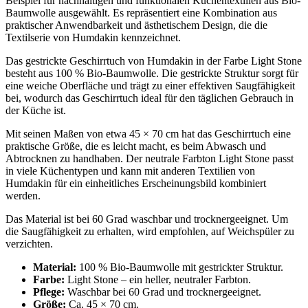
Beispiel für nachhaltigen und funktionalen Küchentextilien aus Bio-
Baumwolle ausgewählt. Es repräsentiert eine Kombination aus
praktischer Anwendbarkeit und ästhetischem Design, die die
Textilserie von Humdakin kennzeichnet.
Das gestrickte Geschirrtuch von Humdakin in der Farbe Light Stone
besteht aus 100 % Bio-Baumwolle. Die gestrickte Struktur sorgt für
eine weiche Oberfläche und trägt zu einer effektiven Saugfähigkeit
bei, wodurch das Geschirrtuch ideal für den täglichen Gebrauch in
der Küche ist.
Mit seinen Maßen von etwa 45 × 70 cm hat das Geschirrtuch eine
praktische Größe, die es leicht macht, es beim Abwasch und
Abtrocknen zu handhaben. Der neutrale Farbton Light Stone passt
in viele Küchentypen und kann mit anderen Textilien von
Humdakin für ein einheitliches Erscheinungsbild kombiniert
werden.
Das Material ist bei 60 Grad waschbar und trocknergeeignet. Um
die Saugfähigkeit zu erhalten, wird empfohlen, auf Weichspüler zu
verzichten.
Material:
100 % Bio-Baumwolle mit gestrickter Struktur.
Farbe:
Light Stone – ein heller, neutraler Farbton.
Pflege:
Waschbar bei 60 Grad und trocknergeeignet.
Größe:
Ca. 45 × 70 cm.