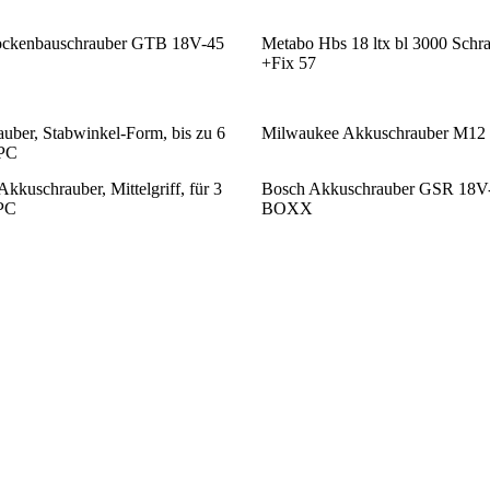
ockenbauschrauber GTB 18V-45
Metabo Hbs 18 ltx bl 3000 Schr
+Fix 57
uber, Stabwinkel-Form, bis zu 6
Milwaukee Akkuschrauber M12
PC
Akkuschrauber, Mittelgriff, für 3
Bosch Akkuschrauber GSR 18
PC
BOXX