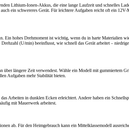
den Lithium-Ionen-Akkus, die eine lange Laufzeit und schnelles Laden
 auch ein schwereres Gerät. Für leichtere Aufgaben reicht oft ein 12V
. Ein hohes Drehmoment ist wichtig, wenn du in harte Materialien wie 
rehzahl (U/min) beeinflusst, wie schnell das Gerät arbeitet – niedrig
 ihn über längere Zeit verwendest. Wähle ein Modell mit gummiertem 
en Aufgaben mehr Stabilität bieten.
das Arbeiten in dunklen Ecken erleichtert. Andere haben ein Schnells
häufig mit Mauerwerk arbeitest.
ktionen ab. Für den Heimgebrauch kann ein Mittelklassemodell ausreich