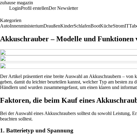
zuhause magazin
Login
Profil erstellen
Der Newsletter
Kategorien
Auto
Innenministerium
Draußen
Kinder
Schlafen
Boot
Küche
Strom
IT
Tab
Akkuschrauber – Modelle und Funktionen 
Der Artikel präsentiert eine breite Auswahl an Akkuschraubern – von k
geben, damit du leichter beurteilen kannst, welcher Typ am besten zu 
Händlern und wurden zusammengefasst, um einen klaren und informati
Faktoren, die beim Kauf eines Akkuschraub
Bei der Auswahl eines Akkuschraubers solltest du sowohl Leistung, E
beachten solltest.
1. Batterietyp und Spannung