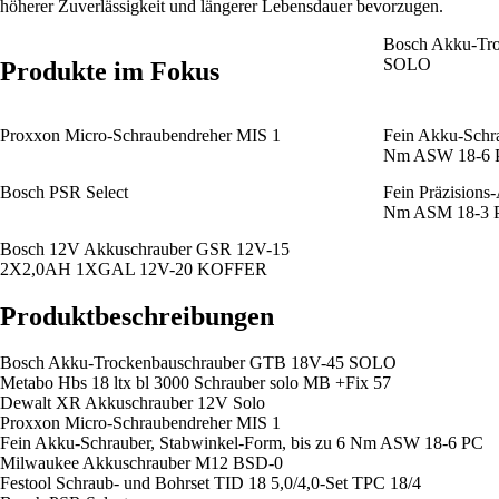
höherer Zuverlässigkeit und längerer Lebensdauer bevorzugen.
Bosch Akku-Tr
SOLO
Produkte im Fokus
Proxxon Micro-Schraubendreher MIS 1
Fein Akku-Schra
Nm ASW 18-6 
Bosch PSR Select
Fein Präzisions-
Nm ASM 18-3 
Bosch 12V Akkuschrauber GSR 12V-15
2X2,0AH 1XGAL 12V-20 KOFFER
Produktbeschreibungen
Bosch Akku-Trockenbauschrauber GTB 18V-45 SOLO
Metabo Hbs 18 ltx bl 3000 Schrauber solo MB +Fix 57
Dewalt XR Akkuschrauber 12V Solo
Proxxon Micro-Schraubendreher MIS 1
Fein Akku-Schrauber, Stabwinkel-Form, bis zu 6 Nm ASW 18-6 PC
Milwaukee Akkuschrauber M12 BSD-0
Festool Schraub- und Bohrset TID 18 5,0/4,0-Set TPC 18/4